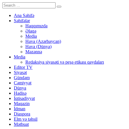
Ana Səhifə
Səhifələr
Haqqımızda
Əlaqə
Media
Hava (Azərbaycan)
Hava (Dünya)
Məzənnə
Media
Redaksiya siyasəti və peşə etikası qaydaları
Editor TV
Siyasət
Gündəm
Cəmiyyət
Dünya
Hadisə
İqtisadiyyat
Maqazin
İdman
Diaspora
Elm və təhsil
Mətbuat