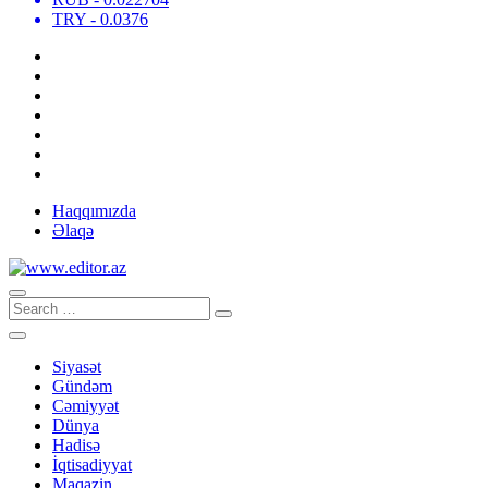
TRY
- 0.0376
Haqqımızda
Əlaqə
Siyasət
Gündəm
Cəmiyyət
Dünya
Hadisə
İqtisadiyyat
Maqazin