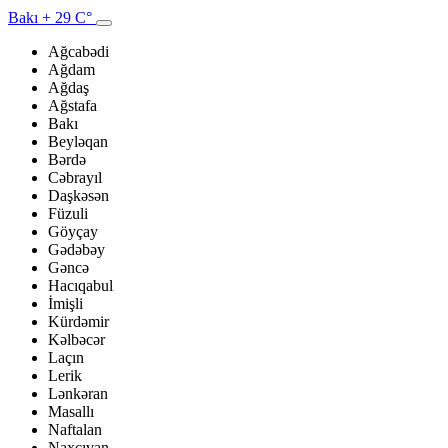
Bakı
+ 29 C°
Ağcabədi
Ağdam
Ağdaş
Ağstafa
Bakı
Beyləqan
Bərdə
Cəbrayıl
Daşkəsən
Füzuli
Göyçay
Gədəbəy
Gəncə
Hacıqabul
İmişli
Kürdəmir
Kəlbəcər
Laçın
Lerik
Lənkəran
Masallı
Naftalan
Naxçıvan