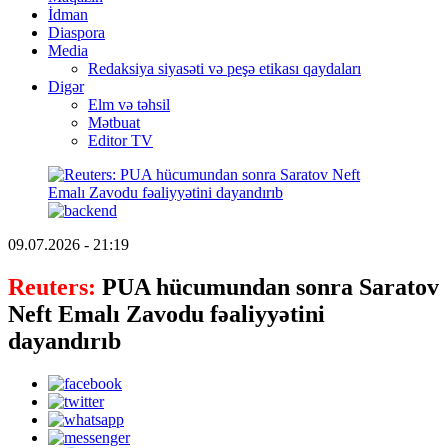
İdman
Diaspora
Media
Redaksiya siyasəti və peşə etikası qaydaları
Digər
Elm və təhsil
Mətbuat
Editor TV
09.07.2026 - 21:19
Reuters:
PUA hücumundan sonra Saratov
Neft Emalı Zavodu fəaliyyətini
dayandırıb