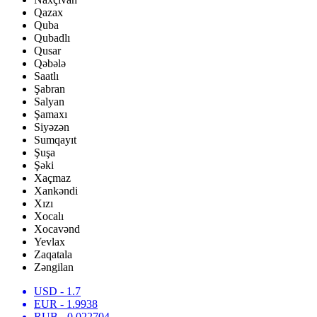
Qazax
Quba
Qubadlı
Qusar
Qəbələ
Saatlı
Şabran
Salyan
Şamaxı
Siyəzən
Sumqayıt
Şuşa
Şəki
Xaçmaz
Xankəndi
Xızı
Xocalı
Xocavənd
Yevlax
Zaqatala
Zəngilan
USD
- 1.7
EUR
- 1.9938
RUB
- 0.022704