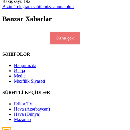
Baxış sayı:
192
Bizim Telegram səhifəmizə abunə olun
Bənzər Xəbərlər
Daha çox
SƏHİFƏLƏR
Haqqımızda
Əlaqə
Media
Məxfilik Siyasəti
SÜRƏTLİ KEÇİDLƏR
Editor TV
Hava (Azərbaycan)
Hava (Dünya)
Məzənnə