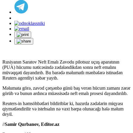
Rusiyanın Saratov Neft Emalı Zavodu pilotsuz uçuş aparatının
(PUA) hücumu nəticəsində zədələndikdən sonra neft emalını
müvəqqəti dayandırıb. Bu barədə məlumatlı mənbələrə istinadən
Reuters agentliyi xəbər yayıb.
Məlumata görə, zavod çərşənbə günü baş verən hücum zamanı zərər
görüb və bunun ardınca müəssisədə neft emalı prosesi dayandırılıb.
Reuters-in həmsöhbətləri bildiriblər ki, hazırda zədələrin miqyası
qiymətləndirilir və istehsalın nə vaxt bərpa olunacağı hələ məlum
deyil.
//
Samir Qurbanov, Editor.az