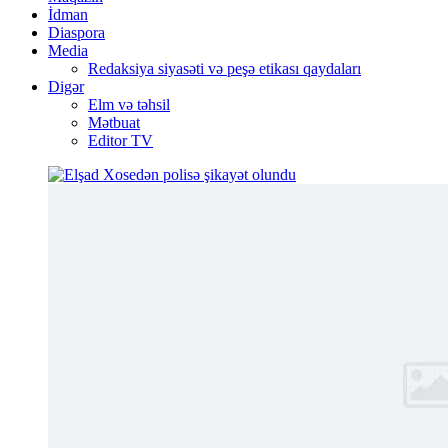
İdman
Diaspora
Media
Redaksiya siyasəti və peşə etikası qaydaları
Digər
Elm və təhsil
Mətbuat
Editor TV