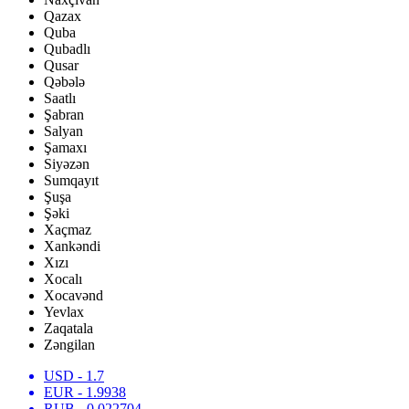
Qazax
Quba
Qubadlı
Qusar
Qəbələ
Saatlı
Şabran
Salyan
Şamaxı
Siyəzən
Sumqayıt
Şuşa
Şəki
Xaçmaz
Xankəndi
Xızı
Xocalı
Xocavənd
Yevlax
Zaqatala
Zəngilan
USD
- 1.7
EUR
- 1.9938
RUB
- 0.022704