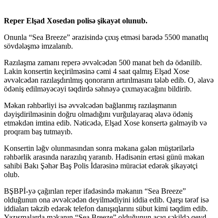
Reper Elşad Xosedən polisə şikayət olunub.
Onunla “Sea Breeze” ərazisində çıxış etməsi barədə 5500 manatlıq
sövdələşmə imzalanıb.
Razılaşma zamanı reperə əvvəlcədən 500 manat beh də ödənilib.
Lakin konsertin keçirilməsinə cəmi 4 saat qalmış Elşad Xose
əvvəlcədən razılaşdırılmış qonorarın artırılmasını tələb edib. O, əlavə
ödəniş edilməyəcəyi təqdirdə səhnəyə çıxmayacağını bildirib.
Məkan rəhbərliyi isə əvvəlcədən bağlanmış razılaşmanın
dəyişdirilməsinin doğru olmadığını vurğulayaraq əlavə ödəniş
etməkdən imtina edib. Nəticədə, Elşad Xose konsertə gəlməyib və
proqram baş tutmayıb.
Konsertin ləğv olunmasından sonra məkana gələn müştərilərlə
rəhbərlik arasında narazılıq yaranıb. Hadisənin ertəsi günü məkan
sahibi Bakı Şəhər Baş Polis İdarəsinə müraciət edərək şikayətçi
olub.
BŞBPİ-yə çağırılan reper ifadəsində məkanın “Sea Breeze”
olduğunun ona əvvəlcədən deyilmədiyini iddia edib. Qarşı tərəf isə
iddiaları təkzib edərək telefon danışıqlarını sübut kimi təqdim edib.
Yazışmalarda məkanın “Sea Breeze” olduğunun açıq şəkildə qeyd