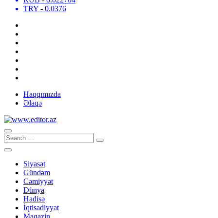
TRY
- 0.0376
Haqqımızda
Əlaqə
Siyasət
Gündəm
Cəmiyyət
Dünya
Hadisə
İqtisadiyyat
Maqazin