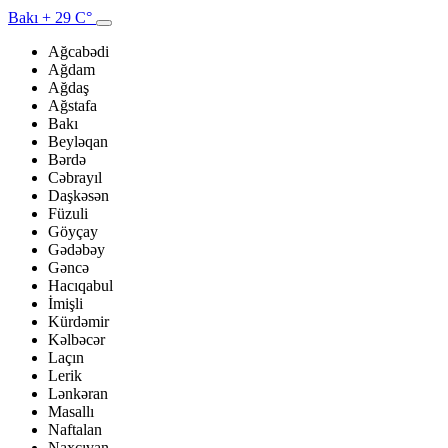
Bakı
+ 29 C°
Ağcabədi
Ağdam
Ağdaş
Ağstafa
Bakı
Beyləqan
Bərdə
Cəbrayıl
Daşkəsən
Füzuli
Göyçay
Gədəbəy
Gəncə
Hacıqabul
İmişli
Kürdəmir
Kəlbəcər
Laçın
Lerik
Lənkəran
Masallı
Naftalan
Naxçıvan