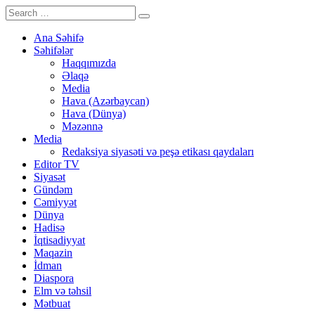
Ana Səhifə
Səhifələr
Haqqımızda
Əlaqə
Media
Hava (Azərbaycan)
Hava (Dünya)
Məzənnə
Media
Redaksiya siyasəti və peşə etikası qaydaları
Editor TV
Siyasət
Gündəm
Cəmiyyət
Dünya
Hadisə
İqtisadiyyat
Maqazin
İdman
Diaspora
Elm və təhsil
Mətbuat