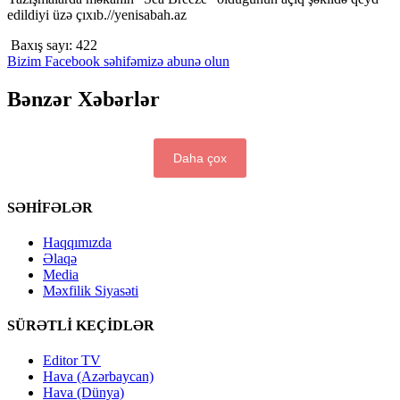
edildiyi üzə çıxıb.//yenisabah.az
Baxış sayı:
422
Bizim Facebook səhifəmizə abunə olun
Bənzər Xəbərlər
Daha çox
SƏHİFƏLƏR
Haqqımızda
Əlaqə
Media
Məxfilik Siyasəti
SÜRƏTLİ KEÇİDLƏR
Editor TV
Hava (Azərbaycan)
Hava (Dünya)