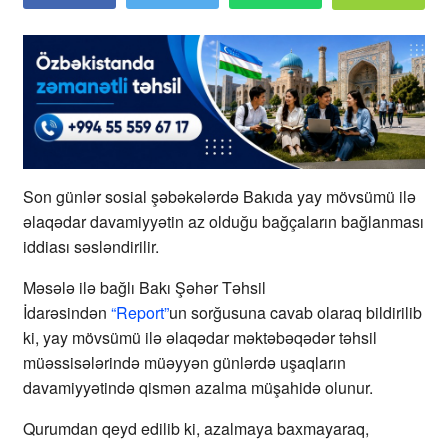
Son günlər sosial şəbəkələrdə Bakıda yay mövsümü ilə
əlaqədar davamiyyətin az olduğu bağçaların bağlanması
iddiası səsləndirilir.
Məsələ ilə bağlı Bakı Şəhər Təhsil
İdarəsindən
“Report”
un sorğusuna cavab olaraq bildirilib
ki, yay mövsümü ilə əlaqədar məktəbəqədər təhsil
müəssisələrində müəyyən günlərdə uşaqların
davamiyyətində qismən azalma müşahidə olunur.
Qurumdan qeyd edilib ki, azalmaya baxmayaraq,