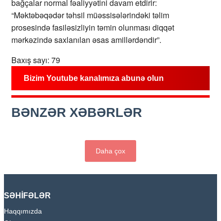
bağçalar normal fəaliyyətini davam etdirir:
“Məktəbəqədər təhsil müəssisələrindəki təlim
prosesində fasiləsizliyin təmin olunması diqqət
mərkəzində saxlanılan əsas amillərdəndir”.
Baxış sayı:
79
Bizim Youtube kanalımıza abunə olun
BƏNZƏR XƏBƏRLƏR
Daha çox
SƏHİFƏLƏR
Haqqımızda