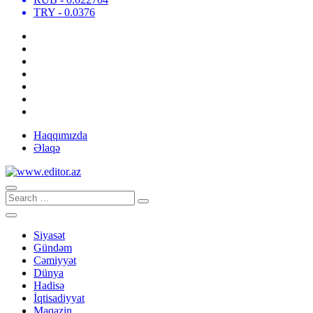
TRY
- 0.0376
Haqqımızda
Əlaqə
Siyasət
Gündəm
Cəmiyyət
Dünya
Hadisə
İqtisadiyyat
Maqazin