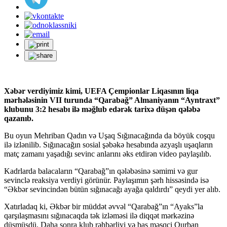
Xəbər verdiyimiz kimi, UEFA Çempionlar Liqasının liqa
mərhələsinin VII turunda “Qarabağ” Almaniyanın “Ayntraxt”
klubunu 3:2 hesabı ilə məğlub edərək tarixə düşən qələbə
qazanıb.
Bu oyun Mehriban Qadın və Uşaq Sığınacağında da böyük coşqu
ilə izlənilib. Sığınacağın sosial şəbəkə hesabında azyaşlı uşaqların
matç zamanı yaşadığı sevinc anlarını əks etdirən video paylaşılıb.
Kadrlarda balacaların “Qarabağ”ın qələbəsinə səmimi və gur
sevinclə reaksiya verdiyi görünür. Paylaşımın şərh hissəsində isə
“Əkbər sevincindən bütün sığınacağı ayağa qaldırdı” qeydi yer alıb.
Xatırladaq ki, Əkbər bir müddət əvvəl “Qarabağ”ın “Ayaks”la
qarşılaşmasını sığınacaqda tək izləməsi ilə diqqət mərkəzinə
düşmüşdü. Daha sonra klub rəhbərliyi və baş məşqçi Qurban