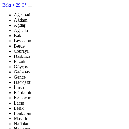
Bakı
+ 29 C°
Ağcabədi
Ağdam
Ağdaş
Ağstafa
Bakı
Beyləqan
Bərdə
Cəbrayıl
Daşkəsən
Füzuli
Göyçay
Gədəbəy
Gəncə
Hacıqabul
İmişli
Kürdəmir
Kəlbəcər
Laçın
Lerik
Lənkəran
Masallı
Naftalan
Naxçıvan