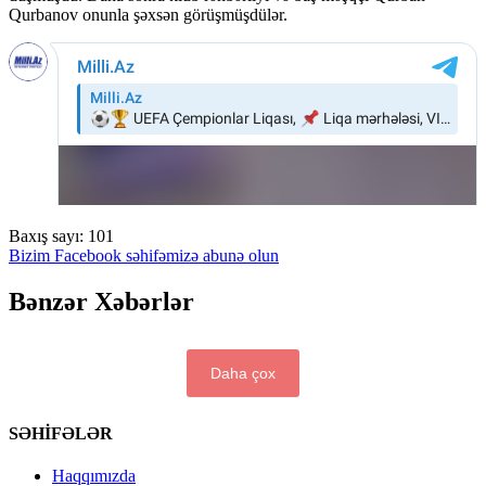
Qurbanov onunla şəxsən görüşmüşdülər.
Baxış sayı:
101
Bizim Facebook səhifəmizə abunə olun
Bənzər Xəbərlər
Daha çox
SƏHİFƏLƏR
Haqqımızda