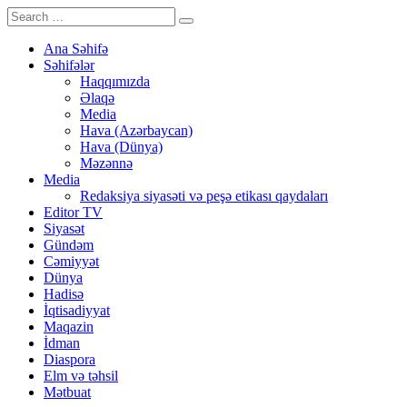
Ana Səhifə
Səhifələr
Haqqımızda
Əlaqə
Media
Hava (Azərbaycan)
Hava (Dünya)
Məzənnə
Media
Redaksiya siyasəti və peşə etikası qaydaları
Editor TV
Siyasət
Gündəm
Cəmiyyət
Dünya
Hadisə
İqtisadiyyat
Maqazin
İdman
Diaspora
Elm və təhsil
Mətbuat