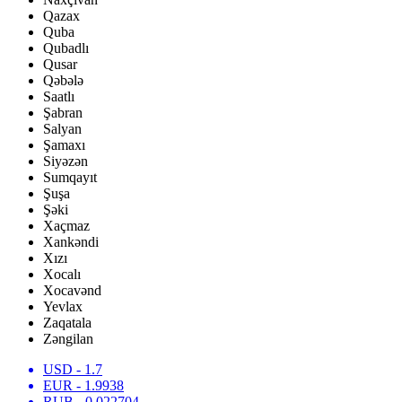
Qazax
Quba
Qubadlı
Qusar
Qəbələ
Saatlı
Şabran
Salyan
Şamaxı
Siyəzən
Sumqayıt
Şuşa
Şəki
Xaçmaz
Xankəndi
Xızı
Xocalı
Xocavənd
Yevlax
Zaqatala
Zəngilan
USD
- 1.7
EUR
- 1.9938
RUB
- 0.022704