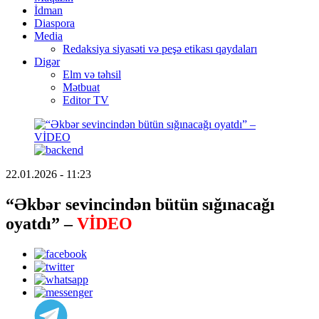
İdman
Diaspora
Media
Redaksiya siyasəti və peşə etikası qaydaları
Digər
Elm və təhsil
Mətbuat
Editor TV
22.01.2026 - 11:23
“Əkbər sevincindən bütün sığınacağı
oyatdı” –
VİDEO