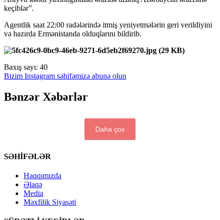
keçiblər”.
Agentlik saat 22:00 radələrində itmiş yeniyetmələrin geri verildiyini
və hazırda Ermənistanda olduqlarını bildirib.
Baxış sayı:
40
Bizim Instagram səhifəmizə abunə olun
Bənzər Xəbərlər
Daha çox
SƏHİFƏLƏR
Haqqımızda
Əlaqə
Media
Məxfilik Siyasəti