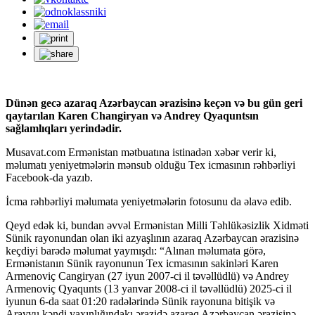
Dünən gecə azaraq Azərbaycan ərazisinə keçən və bu gün geri
qaytarılan Karen Changiryan və Andrey Qyaquntsın
sağlamlıqları yerindədir.
Musavat.com Ermənistan mətbuatına istinadən xəbər verir ki,
məlumatı yeniyetmələrin mənsub olduğu Tex icmasının rəhbərliyi
Facebook-da yazıb.
İcma rəhbərliyi məlumata yeniyetmələrin fotosunu da əlavə edib.
Qeyd edək ki, bundan əvvəl Ermənistan Milli Təhlükəsizlik Xidməti
Sünik rayonundan olan iki azyaşlının azaraq Azərbaycan ərazisinə
keçdiyi barədə məlumat yaymışdı: “Alınan məlumata görə,
Ermənistanın Sünik rayonunun Tex icmasının sakinləri Karen
Armenoviç Cangiryan (27 iyun 2007-ci il təvəllüdlü) və Andrey
Armenoviç Qyaqunts (13 yanvar 2008-ci il təvəllüdlü) 2025-ci il
iyunun 6-da saat 01:20 radələrində Sünik rayonuna bitişik və
Arayvu kəndi yaxınlığındakı ərazidə azaraq Azərbaycan ərazisinə