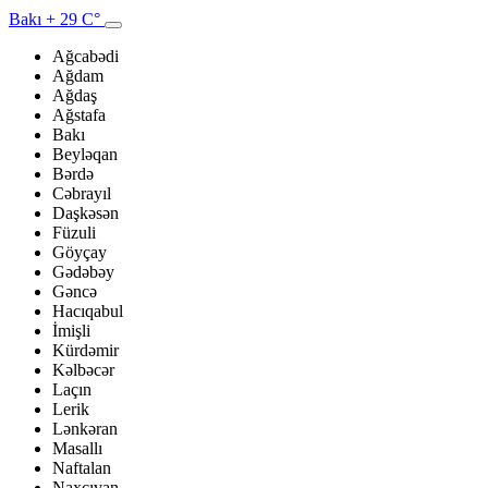
Bakı
+ 29 C°
Ağcabədi
Ağdam
Ağdaş
Ağstafa
Bakı
Beyləqan
Bərdə
Cəbrayıl
Daşkəsən
Füzuli
Göyçay
Gədəbəy
Gəncə
Hacıqabul
İmişli
Kürdəmir
Kəlbəcər
Laçın
Lerik
Lənkəran
Masallı
Naftalan
Naxçıvan