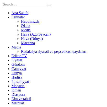
Ana Səhifə
Səhifələr
Haqqımızda
Əlaqə
Media
Hava (Azərbaycan)
Hava (Dünya)
Məzənnə
Media
Redaksiya siyasəti və peşə etikası qaydaları
Editor TV
Siyasət
Gündəm
Cəmiyyət
Dünya
Hadisə
İqtisadiyyat
Maqazin
İdman
Diaspora
Elm və təhsil
Mətbuat