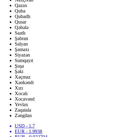
Qazax
Quba
Qubadlı
Qusar
Qəbələ
Saatlı
Şabran
Salyan
Şamaxı
Siyəzən
Sumqayıt
Şuşa
Şəki
Xaçmaz
Xankəndi
Xızı
Xocalı
Xocavənd
Yevlax
Zaqatala
Zəngilan
USD
- 1.7
EUR
- 1.9938
RUB
- 0.022704