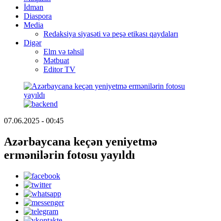
İdman
Diaspora
Media
Redaksiya siyasəti və peşə etikası qaydaları
Digər
Elm və təhsil
Mətbuat
Editor TV
07.06.2025 - 00:45
Azərbaycana keçən yeniyetmə
ermənilərin fotosu yayıldı