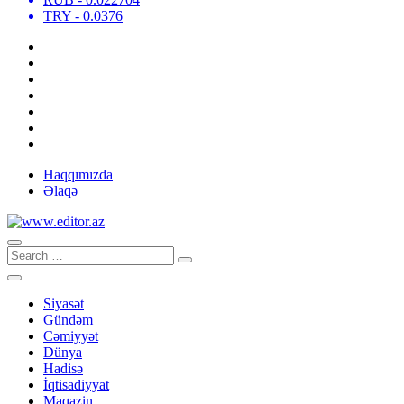
TRY
- 0.0376
Haqqımızda
Əlaqə
Siyasət
Gündəm
Cəmiyyət
Dünya
Hadisə
İqtisadiyyat
Maqazin