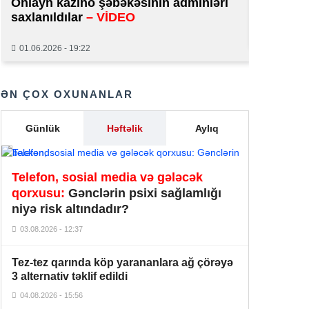
Onlayn kazino şəbəkəsinin adminləri
normal 
saxlanıldılar
– VİDEO
Aİ-nin genişlənməsi sual altındadır –
29.01.2026
20:46
FT
01.06.2026 - 19:22
Ukrayna məsələsi İtaliyada siyasi
20:39
parçalanmanı dərinləşdirir –
Politico
ƏN ÇOX OXUNANLAR
“Bandotdel” İlqar Həmidovu həbs
20:10
Günlük
Həftəlik
Aylıq
etdi
Azərbaycanəsilli Emil Əliyev Rusiya
Telefon, sosial media və gələcək
Minifutbol Assosiasiyasının
20:07
prezidenti seçildi
qorxusu:
Gənclərin psixi sağlamlığı
niyə risk altındadır?
Yağıntılı havaların səbəbi bu imiş –
19:13
03.08.2026 - 12:37
Şok açıqlama
Tez-tez qarında köp yarananlara ağ çörəyə
Süleyman Mikayılovun 10 illik
18:47
3 alternativ təklif edildi
müavininə hökm oxundu
04.08.2026 - 15:56