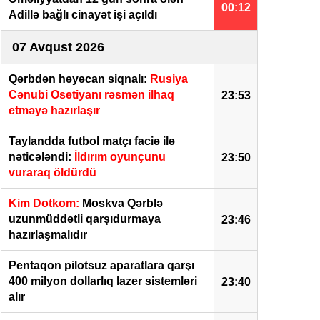
00:12
Adillə bağlı cinayət işi açıldı
07 Avqust 2026
Qərbdən həyəcan siqnalı:
Rusiya
Cənubi Osetiyanı rəsmən ilhaq
23:53
etməyə hazırlaşır
Taylandda futbol matçı faciə ilə
nəticələndi:
İldırım oyunçunu
23:50
vuraraq öldürdü
Kim Dotkom:
Moskva Qərblə
uzunmüddətli qarşıdurmaya
23:46
hazırlaşmalıdır
Pentaqon pilotsuz aparatlara qarşı
400 milyon dollarlıq lazer sistemləri
23:40
alır