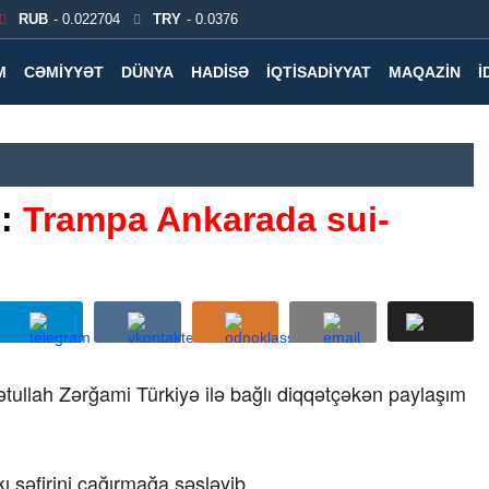
RUB
- 0.022704
TRY
- 0.0376
M
CƏMIYYƏT
DÜNYA
HADISƏ
İQTISADIYYAT
MAQAZIN
İ
ə:
Trampa Ankarada sui-
zətullah Zərğami Türkiyə ilə bağlı diqqətçəkən paylaşım
kı səfirini çağırmağa səsləyib.