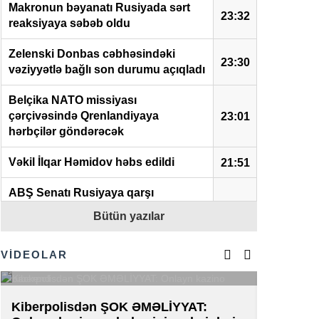
Makronun bəyanatı Rusiyada sərt
23:32
reaksiyaya səbəb oldu
Zelenski Donbas cəbhəsindəki
23:30
vəziyyətlə bağlı son durumu açıqladı
Belçika NATO missiyası
çərçivəsində Qrenlandiyaya
23:01
hərbçilər göndərəcək
Vəkil İlqar Həmidov həbs edildi
21:51
ABŞ Senatı Rusiyaya qarşı
sanksiyaların sərtləşdirilməsini
21:50
Bütün yazılar
təsdiqlədi
VİDEOLAR
Polşa prezidenti Zelenskiyə sərt
21:38
şərtlər irəli sürdü
Zelenski prezident kimi ilk dəfə
Kiberpolisdən ŞOK ƏMƏLİYYAT:
AZAL-da 
21:16
Serbiyaya səfər edib