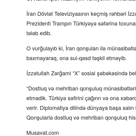
İran Dövlət Televiziyasının keçmiş rəhbəri İ
Prezidenti Trampın Türkiyəyə səfərinə toxunara
tələb edib.
O vurğulayıb ki, İran qonşuları ilə münasibət
baxmayaraq, ona sui-qəsd təşkil etməyib.
İzzətullah Zərğami “X” sosial şəbəkəsində bel
“Dostluq və mehriban qonşuluq münasibətləri
etmədik. Türkiyə səfirini çağırın və ona xəbə
verir. Diplomatiya dilində dünyaya başa salın k
Qonşularla dostluq və mehriban qonşuluq his
Musavat.com