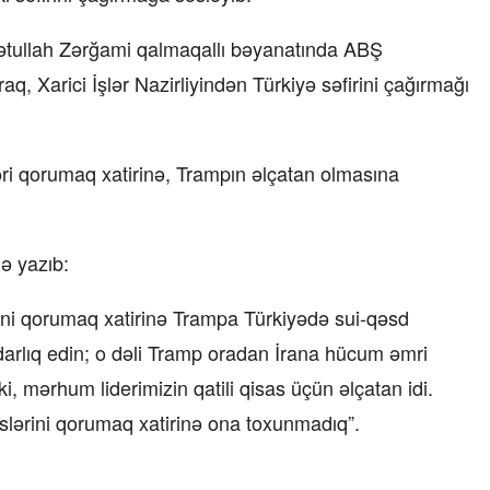
zzətullah Zərğami qalmaqallı bəyanatında ABŞ
q, Xarici İşlər Nazirliyindən Türkiyə səfirini çağırmağı
ləri qorumaq xatirinə, Trampın əlçatan olmasına
ə yazıb:
ni qorumaq xatirinə Trampa Türkiyədə sui-qəsd
rdarlıq edin; o dəli Tramp oradan İrana hücum əmri
i, mərhum liderimizin qatili qisas üçün əlçatan idi.
slərini qorumaq xatirinə ona toxunmadıq”.