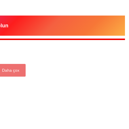
olun
Daha çox
“Xətrinə dəymişəmsə, bağışla məni,