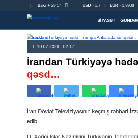
Bakı
+ 29 C°
USD
- 1.7
EUR
- 1.9938
SIYASƏT
GÜNDƏ
10.07.2026 - 02:17
İrandan Türkiyəyə həd
qəsd…
İran Dövlət Televiziyasının keçmiş rəhbəri İz
edib.
O, Xarici İşlər Nazirliyini Türkiyənin Tehranda