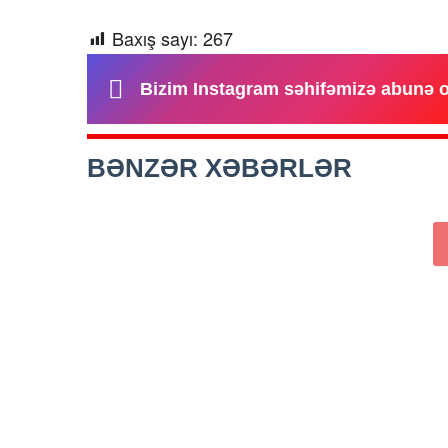
Baxış sayı:
267
Bizim Instagram səhifəmizə abunə 
BƏNZƏR XƏBƏRLƏR