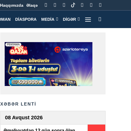
Haqqımızda
Əlaqə
DMAN
DIASPORA
MEDIA
DIGƏR
XƏBƏR LENTİ
08 Avqust 2026
Əməliyyatdan 12 gün sonra ölən