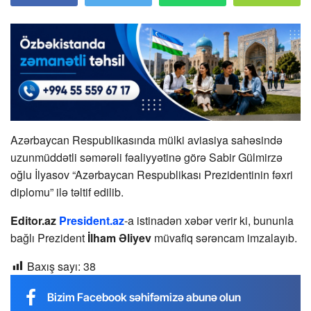
Azərbaycan Respublikasında mülki aviasiya sahəsində
uzunmüddətli səmərəli fəaliyyətinə görə Sabir Gülmirzə
oğlu İlyasov “Azərbaycan Respublikası Prezidentinin fəxri
diplomu” ilə təltif edilib.
Editor.az
President.az
-a istinadən xəbər verir ki, bununla
bağlı Prezident
İlham Əliyev
müvafiq sərəncam imzalayıb.
Baxış sayı:
38
Bizim Facebook səhifəmizə abunə olun