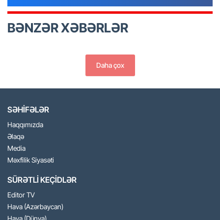
BƏNZƏR XƏBƏRLƏR
Daha çox
SƏHİFƏLƏR
Haqqımızda
Əlaqə
Media
Məxfilik Siyasəti
SÜRƏTLİ KEÇİDLƏR
Editor TV
Hava (Azərbaycan)
Hava (Dünya)