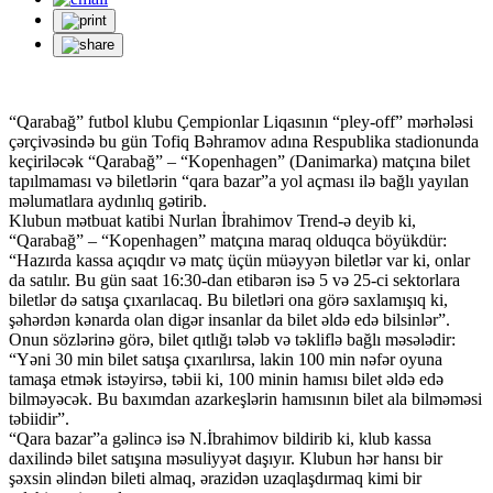
“Qarabağ” futbol klubu Çempionlar Liqasının “pley-off” mərhələsi
çərçivəsində bu gün Tofiq Bəhramov adına Respublika stadionunda
keçiriləcək “Qarabağ” – “Kopenhagen” (Danimarka) matçına bilet
tapılmaması və biletlərin “qara bazar”a yol açması ilə bağlı yayılan
məlumatlara aydınlıq gətirib.
Klubun mətbuat katibi Nurlan İbrahimov Trend-ə deyib ki,
“Qarabağ” – “Kopenhagen” matçına maraq olduqca böyükdür:
“Hazırda kassa açıqdır və matç üçün müəyyən biletlər var ki, onlar
da satılır. Bu gün saat 16:30-dan etibarən isə 5 və 25-ci sektorlara
biletlər də satışa çıxarılacaq. Bu biletləri ona görə saxlamışıq ki,
şəhərdən kənarda olan digər insanlar da bilet əldə edə bilsinlər”.
Onun sözlərinə görə, bilet qıtlığı tələb və təkliflə bağlı məsələdir:
“Yəni 30 min bilet satışa çıxarılırsa, lakin 100 min nəfər oyuna
tamaşa etmək istəyirsə, təbii ki, 100 minin hamısı bilet əldə edə
bilməyəcək. Bu baxımdan azarkeşlərin hamısının bilet ala bilməməsi
təbiidir”.
“Qara bazar”a gəlincə isə N.İbrahimov bildirib ki, klub kassa
daxilində bilet satışına məsuliyyət daşıyır. Klubun hər hansı bir
şəxsin əlindən bileti almaq, ərazidən uzaqlaşdırmaq kimi bir