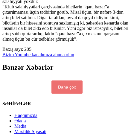
səlahiyyəti yoxdur:
“Klub səlahiyyətləri çərçivəsində biletlərin “qara bazar”a
çıxarılmaması üçün tədbirlər görüb. Misal üçün, bir nəfərə 3-dən
artıq bilet satılmır. Digər tərəfdən, əvvəl də qeyd etdiyim kimi,
biletlərin bir hissəsini sonraya saxlamışıq ki, şəhərdən kənarda olan
insanlar da bilet əldə edə bilsinlər. Yəni əgər biz istəsəydik, biletləri
artıq satıb qurtarardıq, lakin “qara bazar”a çıxmasının qarşısını
almaq üçün bu cür tədbirlər görmüşük”.
Baxış sayı:
205
Bizim Youtube kanalımıza abunə olun
Bənzər Xəbərlər
Daha çox
SƏHİFƏLƏR
Haqqımızda
Əlaqə
Media
Məxfilik Siyasəti