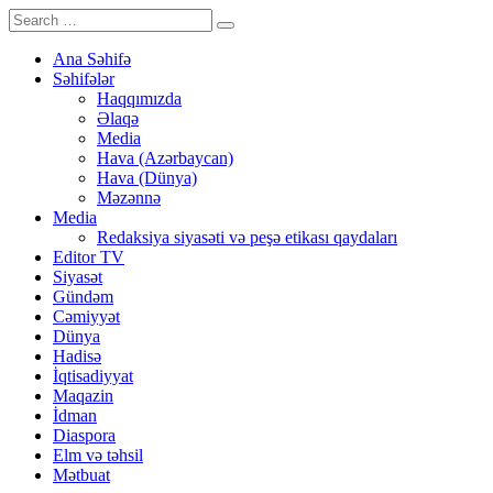
Ana Səhifə
Səhifələr
Haqqımızda
Əlaqə
Media
Hava (Azərbaycan)
Hava (Dünya)
Məzənnə
Media
Redaksiya siyasəti və peşə etikası qaydaları
Editor TV
Siyasət
Gündəm
Cəmiyyət
Dünya
Hadisə
İqtisadiyyat
Maqazin
İdman
Diaspora
Elm və təhsil
Mətbuat