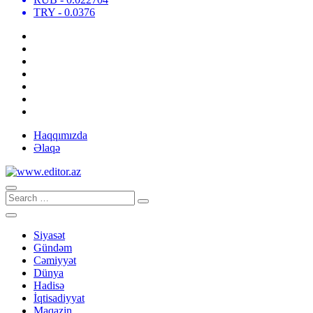
TRY
- 0.0376
Haqqımızda
Əlaqə
Siyasət
Gündəm
Cəmiyyət
Dünya
Hadisə
İqtisadiyyat
Maqazin