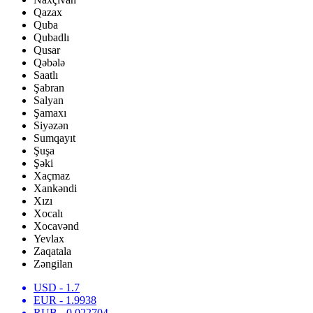
Qazax
Quba
Qubadlı
Qusar
Qəbələ
Saatlı
Şabran
Salyan
Şamaxı
Siyəzən
Sumqayıt
Şuşa
Şəki
Xaçmaz
Xankəndi
Xızı
Xocalı
Xocavənd
Yevlax
Zaqatala
Zəngilan
USD
- 1.7
EUR
- 1.9938
RUB
- 0.022704