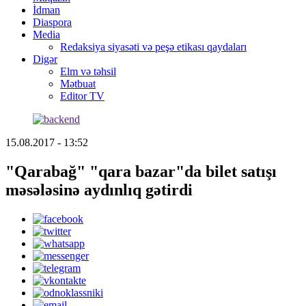
İdman
Diaspora
Media
Redaksiya siyasəti və peşə etikası qaydaları
Digər
Elm və təhsil
Mətbuat
Editor TV
15.08.2017 - 13:52
"Qarabağ" "qara bazar"da bilet satışı
məsələsinə aydınlıq gətirdi