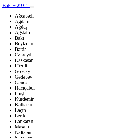
Bakı
+ 29 C°
Ağcabədi
Ağdam
Ağdaş
Ağstafa
Bakı
Beyləqan
Bərdə
Cəbrayıl
Daşkəsən
Füzuli
Göyçay
Gədəbəy
Gəncə
Hacıqabul
İmişli
Kürdəmir
Kəlbəcər
Laçın
Lerik
Lənkəran
Masallı
Naftalan
Naxçıvan