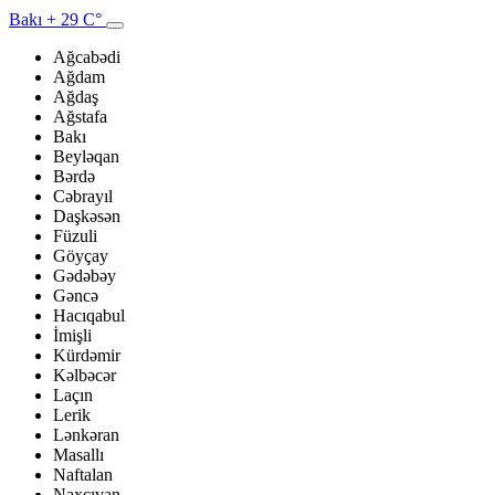
Bakı
+ 29 C°
Ağcabədi
Ağdam
Ağdaş
Ağstafa
Bakı
Beyləqan
Bərdə
Cəbrayıl
Daşkəsən
Füzuli
Göyçay
Gədəbəy
Gəncə
Hacıqabul
İmişli
Kürdəmir
Kəlbəcər
Laçın
Lerik
Lənkəran
Masallı
Naftalan
Naxçıvan