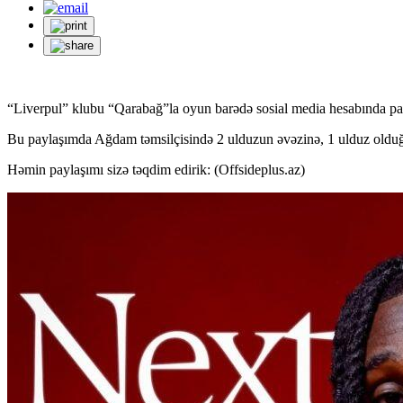
“Liverpul” klubu “Qarabağ”la oyun barədə sosial media hesabında pa
Bu paylaşımda Ağdam təmsilçisində 2 ulduzun əvəzinə, 1 ulduz olduğ
Həmin paylaşımı sizə təqdim edirik: (Offsideplus.az)