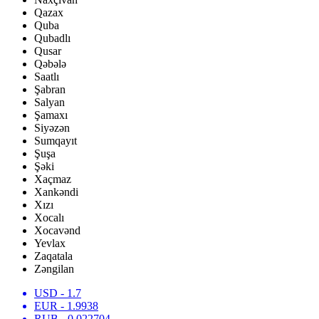
Qazax
Quba
Qubadlı
Qusar
Qəbələ
Saatlı
Şabran
Salyan
Şamaxı
Siyəzən
Sumqayıt
Şuşa
Şəki
Xaçmaz
Xankəndi
Xızı
Xocalı
Xocavənd
Yevlax
Zaqatala
Zəngilan
USD
- 1.7
EUR
- 1.9938
RUB
- 0.022704