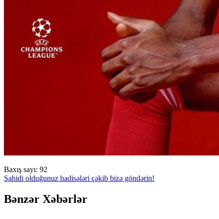
Baxış sayı:
92
Şahidi olduğunuz hadisələri çəkib bizə göndərin!
Bənzər Xəbərlər