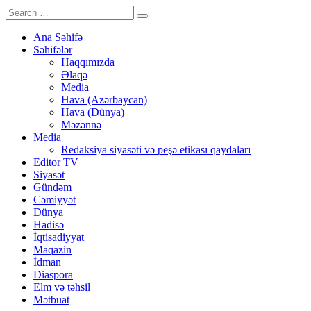
Ana Səhifə
Səhifələr
Haqqımızda
Əlaqə
Media
Hava (Azərbaycan)
Hava (Dünya)
Məzənnə
Media
Redaksiya siyasəti və peşə etikası qaydaları
Editor TV
Siyasət
Gündəm
Cəmiyyət
Dünya
Hadisə
İqtisadiyyat
Maqazin
İdman
Diaspora
Elm və təhsil
Mətbuat