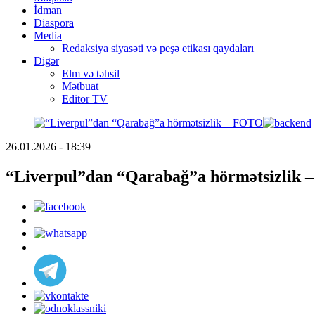
İdman
Diaspora
Media
Redaksiya siyasəti və peşə etikası qaydaları
Digər
Elm və təhsil
Mətbuat
Editor TV
26.01.2026 - 18:39
“Liverpul”dan “Qarabağ”a hörmətsizlik 