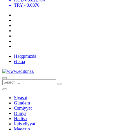
TRY
- 0.0376
Haqqımızda
Əlaqə
Siyasət
Gündəm
Cəmiyyət
Dünya
Hadisə
İqtisadiyyat
Maqazin