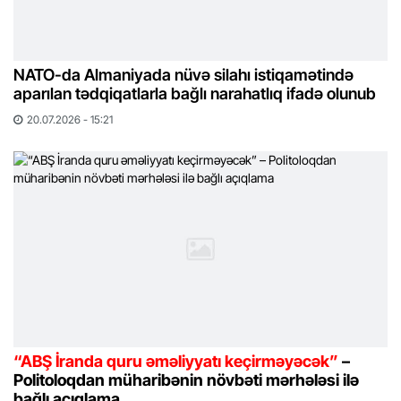
NATO-da Almaniyada nüvə silahı istiqamətində
aparılan tədqiqatlarla bağlı narahatlıq ifadə olunub
20.07.2026 - 15:21
“ABŞ İranda quru əməliyyatı keçirməyəcək”
–
Politoloqdan müharibənin növbəti mərhələsi ilə
bağlı açıqlama