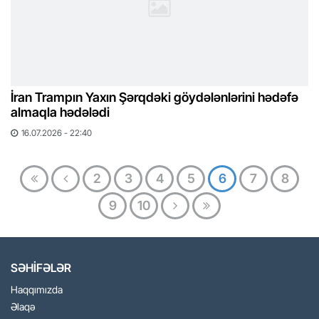
İran Trampın Yaxın Şərqdəki göydələnlərini hədəfə
almaqla hədələdi
16.07.2026 - 22:40
2
3
4
5
6
7
8
9
10
SƏHİFƏLƏR
Haqqımızda
Əlaqə