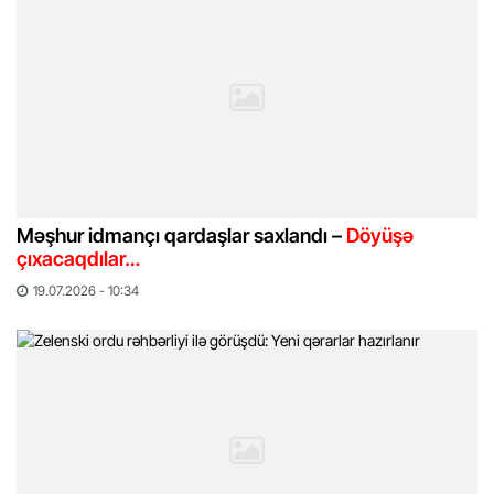
Məşhur idmançı qardaşlar saxlandı –
Döyüşə
çıxacaqdılar…
19.07.2026 - 10:34