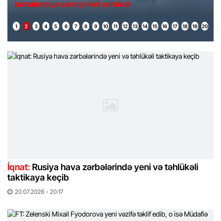
turbulensiya sərnişinləri yaraladı
1
2
3
4
5
6
7
8
9
10
11
12
13
14
15
16
17
18
19
20
İqnat:
Rusiya hava zərbələrində yeni və təhlükəli
taktikaya keçib
20.07.2026 - 20:17