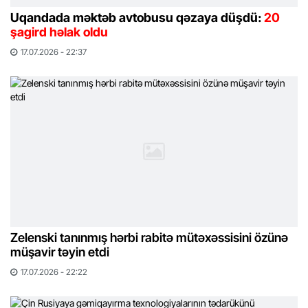
Uqandada məktəb avtobusu qəzaya düşdü:
20
şagird həlak oldu
17.07.2026 - 22:37
Zelenski tanınmış hərbi rabitə mütəxəssisini özünə
müşavir təyin etdi
17.07.2026 - 22:22