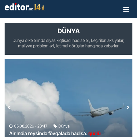
DÜNYA
Dünya ölkələrində siyasi-iqtisadi hadisələr, keçirilən aksiyalar,
maliyyə problemləri, ictimai görüşlər haqqında xəbərlər.
05.08.2026 - 23:47
Dünya
Air India reysində fövqəladə hadisə:
güclü