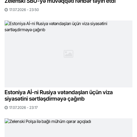
Zelenski SBU-yə müvəqqəti rəhbər təyin etdi
17.07.2026 - 23:50
Estoniya Aİ-ni Rusiya vətəndaşları üçün viza
siyasətini sərtləşdirməyə çağırıb
17.07.2026 - 23:17