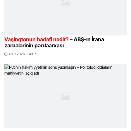
Vaşinqtonun hədəfi nədir?
– ABŞ-ın İrana
zərbələrinin pərdəarxası
17.07.2026 - 14:07